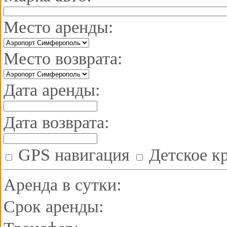
Черноморское и его живописные окрестности
Аренда автомобиля в День всех влюблённых
Отзывы
Место аренды:
Прокат авто
Автопарк
Трансфер
Авто на свадьбу
До
Место возврата:
Дата аренды:
Дата возврата:
GPS навигация
Детское к
Аренда в сутки:
Срок аренды: