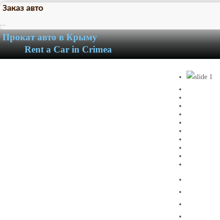
Заказ авто
...
Прокат авто в Крыму
Rent a Car in Crimea