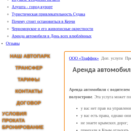
Алушта - город-курорт
Туристическая привлекательность Судака
Почему стоит остановиться в Керчи
Черноморское и его живописные окрестности
Аренда автомобиля в День всех влюблённых
Отзывы
НАШ АВТОПАРК
ООО «Траффик»
Доп. услуги
Про
ТРАНСФЕР
Аренда автомобил
ТАРИФЫ
Аренда автомобиля с водителем
КОНТАКТЫ
полуострове
. Эта услуга может п
ДОГОВОР
у вас нет прав на управлен
УСЛОВИЯ
у вас есть права, однако о
ПРОКАТА
не знаете крымских дорог;
БРОНИРОВАНИЕ
приехали в Крым отдыхать, 