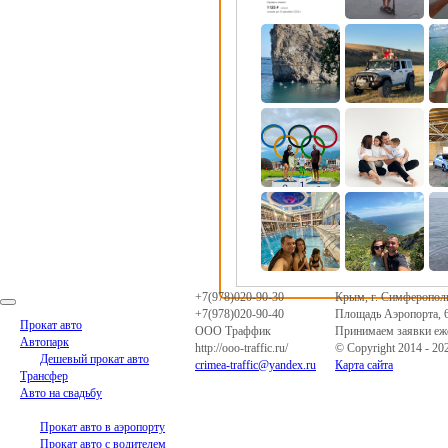
+7(978)020-90-30
Крым
,
г. Симферопол
+7(978)020-90-40
Площадь Аэропорта, 
Прокат авто
ООО Траффик
Принимаем заявки еже
Автопарк
http://ooo-traffic.ru/
© Copyright 2014 - 202
Дешевый прокат авто
crimea-traffic@yandex.ru
Карта сайта
Трансфер
Авто на свадьбу
Доп. услуги
Прокат авто в аэропорту
Прокат авто с водителем