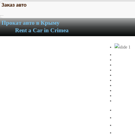
Заказ авто
...
Прокат авто в Крыму
Rent a Car in Crimea