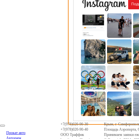
+7(978)020-90-30
Крым
,
г. Симферопол
+7(978)020-90-40
Площадь Аэропорта, 
Прокат авто
ООО Траффик
Принимаем заявки еже
Автопарк