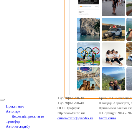
+7(978)020-90-30
Крым
,
г. Симферопол
+7(978)020-90-40
Площадь Аэропорта, 
Прокат авто
ООО Траффик
Принимаем заявки еже
Автопарк
http://ooo-traffic.ru/
© Copyright 2014 - 202
Дешевый прокат авто
crimea-traffic@yandex.ru
Карта сайта
Трансфер
Авто на свадьбу
Доп. услуги