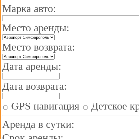
Туристическая привлекательность Судака
Марка авто:
Почему стоит остановиться в Керчи
Черноморское и его живописные окрестности
Аренда автомобиля в День всех влюблённых
Отзывы
Место аренды:
Прокат авто
Автопарк
Трансфер
Авто на свадьбу
До
Место возврата:
Дата аренды:
Дата возврата:
GPS навигация
Детское к
Аренда в сутки:
Срок аренды: