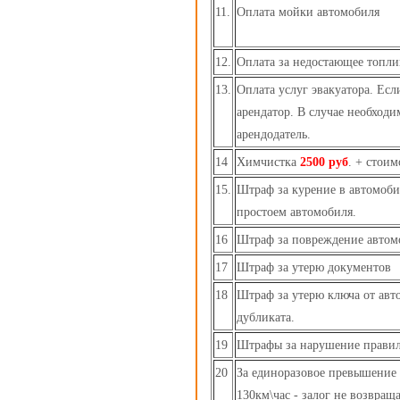
11.
Оплата мойки автомобиля
12.
Оплата за недостающее топли
13.
Оплата услуг эвакуатора. Есл
арендатор. В случае необходи
арендодатель.
14
Химчистка
2500 руб
. + стоим
15.
Штраф за курение в автомоб
простоем автомобиля.
16
Штраф за повреждение автом
17
Штраф за утерю документов
18
Штраф за утерю ключа от авт
дубликата.
19
Штрафы за нарушение правил
20
За единоразовое превышение
130км\час - залог не возвраща