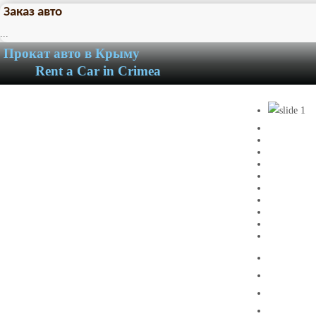
Заказ авто
...
Прокат авто в Крыму
Rent a Car in Crimea