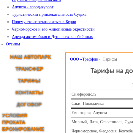
Алушта - город-курорт
Туристическая привлекательность Судака
Почему стоит остановиться в Керчи
Черноморское и его живописные окрестности
Аренда автомобиля в День всех влюблённых
Отзывы
НАШ АВТОПАРК
ООО «Траффик»
Тарифы
ТРАНСФЕР
Тарифы на до
ТАРИФЫ
КОНТАКТЫ
Симферополь
Саки, Николаевка
ДОГОВОР
Евпатория, Алушта
УСЛОВИЯ
ПРОКАТА
Мирный, Ялта, Севастополь, Суд
БРОНИРОВАНИЕ
Черноморское, Феодосия, Коктебе