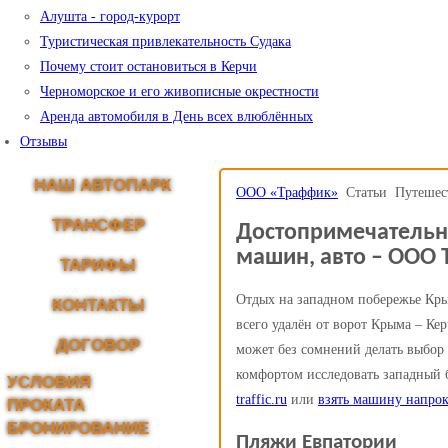
Алушта - город-курорт
Туристическая привлекательность Судака
Почему стоит остановиться в Керчи
Черноморское и его живописные окрестности
Аренда автомобиля в День всех влюблённых
Отзывы
НАШ АВТОПАРК
ООО «Траффик»
Статьи
Путешес
ТРАНСФЕР
Достопримечательно
машин, авто – ООО T
ТАРИФЫ
Отдых на западном побережье Кры
КОНТАКТЫ
всего удалён от ворот Крыма – Ке
ДОГОВОР
может без сомнений делать выбор
комфортом исследовать западный б
УСЛОВИЯ
traffic.ru
или
взять машину напрок
ПРОКАТА
БРОНИРОВАНИЕ
Пляжи Евпатории