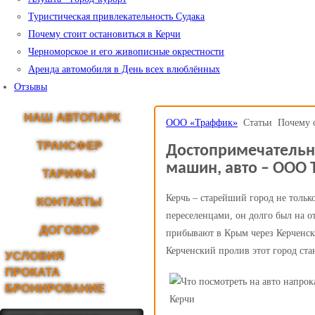
Туристическая привлекательность Судака
Почему стоит остановиться в Керчи
Черноморское и его живописные окрестности
Аренда автомобиля в День всех влюблённых
Отзывы
НАШ АВТОПАРК
ООО «Траффик»
Статьи
Почему с
ТРАНСФЕР
Достопримечательно
машин, авто – ООО T
ТАРИФЫ
Керчь – старейший город не тольк
КОНТАКТЫ
переселенцами, он долго был на о
ДОГОВОР
прибывают в Крым через Керченск
Керченский пролив этот город ста
УСЛОВИЯ
ПРОКАТА
БРОНИРОВАНИЕ