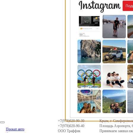
+7(978)020-90-30
Крым
,
г. Симферопол
+7(978)020-90-40
Площадь Аэропорта, 
Прокат авто
ООО Траффик
Принимаем заявки еже