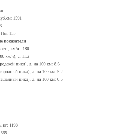
i
зин
куб.см: 1591
3
 Нм: 155
е показатели
сть, км/ч.: 180
0 км/ч), с: 11.2
родской цикл), л. на 100 км: 8.6
городный цикл), л. на 100 км: 5.2
мешанный цикл), л. на 100 км: 6.5
, кг: 1198
1565