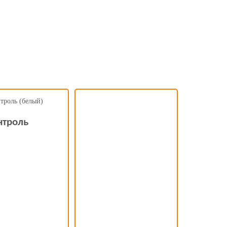
нтроль (белый)
нтроль