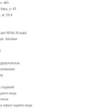
л: 465
бака, л: 43
 м: 10.4
-авт HiVec H-matic
ач: Автомат
й
идроусилитель
головники
ер
х сидений
аднего вида
стекла
а зеркал заднего вида