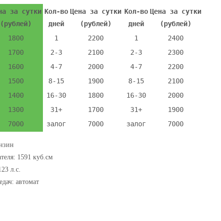
на за сутки
Кол-во
Цена за сутки
Кол-во
Цена за сутки
(рублей)
дней
(рублей)
дней
(рублей)
1800
1
2200
1
2400
1700
2-3
2100
2-3
2300
1600
4-7
2000
4-7
2200
1500
8-15
1900
8-15
2100
1400
16-30
1800
16-30
2000
1300
31+
1700
31+
1900
7000
залог
7000
залог
7000
нзин
теля:
1591 куб.см
123 л.с.
едач:
автомат