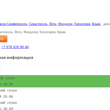
арен
стополь, Ялта, Феодосия, Евпатория, Крым
ть
,
+7 978 020 90 40
ная информация
:
ий сезон
0-20.04
ний сезон
4-20.06
кий сезон
6-30.09