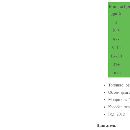
Кол-во
Це
дней
1
2-3
4-7
8-15
16-30
31+
залог
Топливо:
бе
Объем двига
Мощность:
Коробка пер
Год:
2012
Двигатель