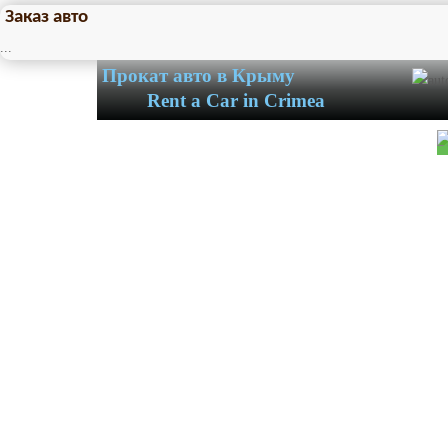
Заказ авто
...
Прокат авто в Крыму
Rent a Car in Crimea